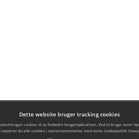
Dette website bruger tracking cookies
sted bruger cookies til at forbedre brugeroplevelsen. Ved at bruge vores 
ccepterer du alle cookies i overensstemmelse med vores cookiepolitik.
Detalj