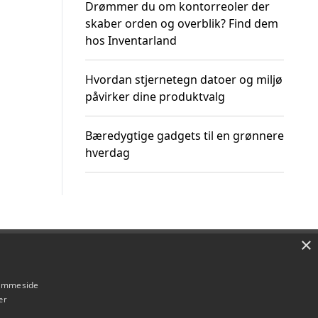
Drømmer du om kontorreoler der
skaber orden og overblik? Find dem
hos Inventarland
Hvordan stjernetegn datoer og miljø
påvirker dine produktvalg
Bæredygtige gadgets til en grønnere
hverdag
×
Om / kontakt
Blog
Betingelser
hjemmeside
er