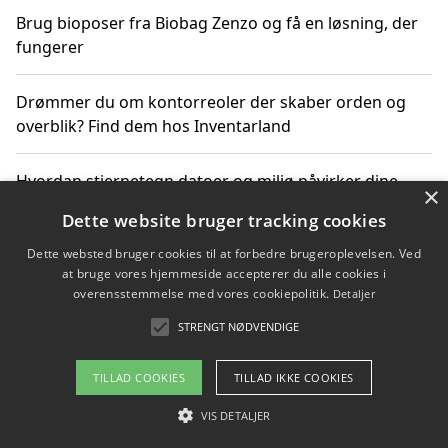
Brug bioposer fra Biobag Zenzo og få en løsning, der
fungerer
Drømmer du om kontorreoler der skaber orden og
overblik? Find dem hos Inventarland
Hvordan stjernetegn datoer og miljø påvirker dine
×
produktvalg
Dette website bruger tracking cookies
Dette websted bruger cookies til at forbedre brugeroplevelsen. Ved
Bæredygtige gadgets til en grønnere hverdag
at bruge vores hjemmeside accepterer du alle cookies i
overensstemmelse med vores cookiepolitik.
Detaljer
STRENGT NØDVENDIGE
Copyright 2026 - Pilanto Aps
TILLAD COOKIES
TILLAD IKKE COOKIES
Om / kontakt
Blog
Betingelser
VIS DETALJER