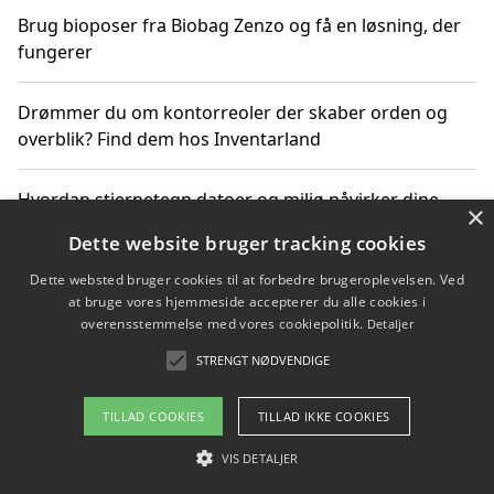
Brug bioposer fra Biobag Zenzo og få en løsning, der
fungerer
Drømmer du om kontorreoler der skaber orden og
overblik? Find dem hos Inventarland
Hvordan stjernetegn datoer og miljø påvirker dine
×
produktvalg
Dette website bruger tracking cookies
Dette websted bruger cookies til at forbedre brugeroplevelsen. Ved
Bæredygtige gadgets til en grønnere hverdag
at bruge vores hjemmeside accepterer du alle cookies i
overensstemmelse med vores cookiepolitik.
Detaljer
STRENGT NØDVENDIGE
Copyright 2026 - Pilanto Aps
TILLAD COOKIES
TILLAD IKKE COOKIES
Om / kontakt
Blog
Betingelser
VIS DETALJER