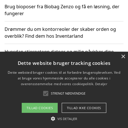
Brug bioposer fra Biobag Zenzo og få en løsning, der
fungerer
Drømmer du om kontorreoler der skaber orden og
overblik? Find dem hos Inventarland
Hvordan stjernetegn datoer og miljø påvirker dine
×
produktvalg
Dette website bruger tracking cookies
Dette websted bruger cookies til at forbedre brugeroplevelsen. Ved
Bæredygtige gadgets til en grønnere hverdag
at bruge vores hjemmeside accepterer du alle cookies i
overensstemmelse med vores cookiepolitik.
Detaljer
STRENGT NØDVENDIGE
Copyright 2026 - Pilanto Aps
TILLAD COOKIES
TILLAD IKKE COOKIES
Om / kontakt
Blog
Betingelser
VIS DETALJER