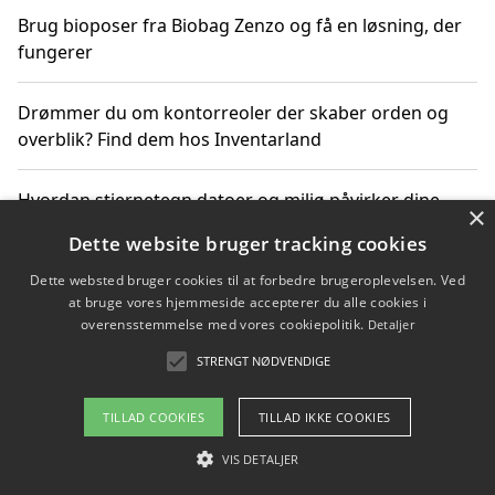
Brug bioposer fra Biobag Zenzo og få en løsning, der
fungerer
Drømmer du om kontorreoler der skaber orden og
overblik? Find dem hos Inventarland
Hvordan stjernetegn datoer og miljø påvirker dine
×
produktvalg
Dette website bruger tracking cookies
Dette websted bruger cookies til at forbedre brugeroplevelsen. Ved
Bæredygtige gadgets til en grønnere hverdag
at bruge vores hjemmeside accepterer du alle cookies i
overensstemmelse med vores cookiepolitik.
Detaljer
STRENGT NØDVENDIGE
Copyright 2026 - Pilanto Aps
TILLAD COOKIES
TILLAD IKKE COOKIES
Om / kontakt
Blog
Betingelser
VIS DETALJER