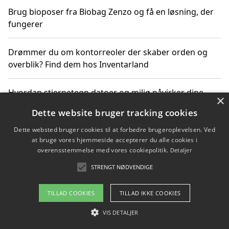
Brug bioposer fra Biobag Zenzo og få en løsning, der
fungerer
Drømmer du om kontorreoler der skaber orden og
overblik? Find dem hos Inventarland
Hvordan stjernetegn datoer og miljø påvirker dine
×
produktvalg
Dette website bruger tracking cookies
Dette websted bruger cookies til at forbedre brugeroplevelsen. Ved
Bæredygtige gadgets til en grønnere hverdag
at bruge vores hjemmeside accepterer du alle cookies i
overensstemmelse med vores cookiepolitik.
Detaljer
STRENGT NØDVENDIGE
Copyright 2026 - Pilanto Aps
TILLAD COOKIES
TILLAD IKKE COOKIES
Om / kontakt
Blog
Betingelser
VIS DETALJER