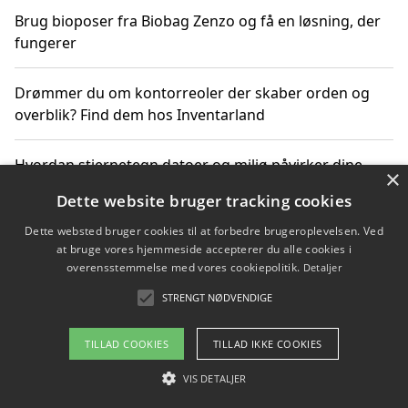
Brug bioposer fra Biobag Zenzo og få en løsning, der
fungerer
Drømmer du om kontorreoler der skaber orden og
overblik? Find dem hos Inventarland
Hvordan stjernetegn datoer og miljø påvirker dine
×
produktvalg
Dette website bruger tracking cookies
Dette websted bruger cookies til at forbedre brugeroplevelsen. Ved
Bæredygtige gadgets til en grønnere hverdag
at bruge vores hjemmeside accepterer du alle cookies i
overensstemmelse med vores cookiepolitik.
Detaljer
STRENGT NØDVENDIGE
Copyright 2026 - Pilanto Aps
TILLAD COOKIES
TILLAD IKKE COOKIES
Om / kontakt
Blog
Betingelser
VIS DETALJER