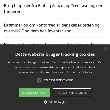
Brug bioposer fra Biobag Zenzo og få en løsning, der
fungerer
Drømmer du om kontorreoler der skaber orden og
overblik? Find dem hos Inventarland
Hvordan stjernetegn datoer og miljø påvirker dine
×
produktvalg
Dette website bruger tracking cookies
Dette websted bruger cookies til at forbedre brugeroplevelsen. Ved
Bæredygtige gadgets til en grønnere hverdag
at bruge vores hjemmeside accepterer du alle cookies i
overensstemmelse med vores cookiepolitik.
Detaljer
STRENGT NØDVENDIGE
Copyright 2026 - Pilanto Aps
TILLAD COOKIES
TILLAD IKKE COOKIES
Om / kontakt
Blog
Betingelser
VIS DETALJER