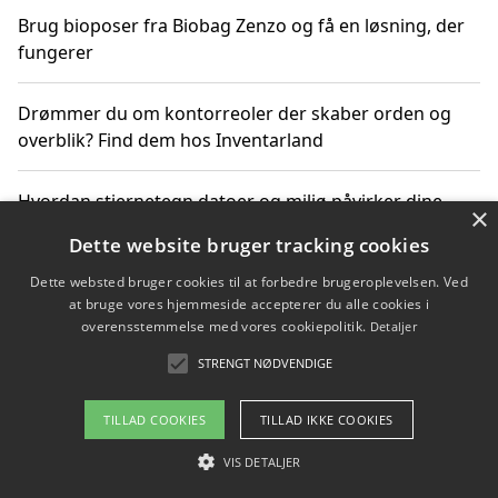
Brug bioposer fra Biobag Zenzo og få en løsning, der
fungerer
Drømmer du om kontorreoler der skaber orden og
overblik? Find dem hos Inventarland
Hvordan stjernetegn datoer og miljø påvirker dine
×
produktvalg
Dette website bruger tracking cookies
Dette websted bruger cookies til at forbedre brugeroplevelsen. Ved
Bæredygtige gadgets til en grønnere hverdag
at bruge vores hjemmeside accepterer du alle cookies i
overensstemmelse med vores cookiepolitik.
Detaljer
STRENGT NØDVENDIGE
Copyright 2026 - Pilanto Aps
TILLAD COOKIES
TILLAD IKKE COOKIES
Om / kontakt
Blog
Betingelser
VIS DETALJER