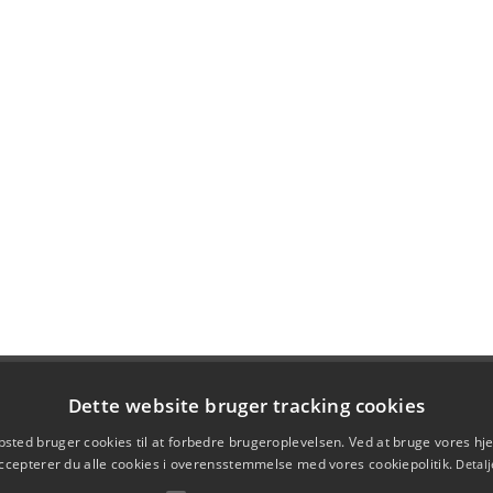
Dette website bruger tracking cookies
sted bruger cookies til at forbedre brugeroplevelsen. Ved at bruge vores 
ccepterer du alle cookies i overensstemmelse med vores cookiepolitik.
Detalj