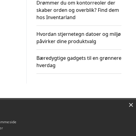
Drømmer du om kontorreoler der
skaber orden og overblik? Find dem
hos Inventarland
Hvordan stjernetegn datoer og miljø
påvirker dine produktvalg
Bæredygtige gadgets til en grønnere
hverdag
×
Om / kontakt
Blog
Betingelser
hjemmeside
er