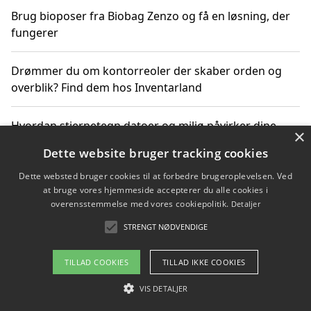
Brug bioposer fra Biobag Zenzo og få en løsning, der
fungerer
Drømmer du om kontorreoler der skaber orden og
overblik? Find dem hos Inventarland
Hvordan stjernetegn datoer og miljø påvirker dine
×
produktvalg
Dette website bruger tracking cookies
Dette websted bruger cookies til at forbedre brugeroplevelsen. Ved
Bæredygtige gadgets til en grønnere hverdag
at bruge vores hjemmeside accepterer du alle cookies i
overensstemmelse med vores cookiepolitik.
Detaljer
STRENGT NØDVENDIGE
Copyright 2026 - Pilanto Aps
TILLAD COOKIES
TILLAD IKKE COOKIES
Om / kontakt
Blog
Betingelser
VIS DETALJER