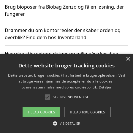
Brug bioposer fra Biobag Zenzo og få en løsning, der
fungerer
Drømmer du om kontorreoler der skaber orden og
overblik? Find dem hos Inventarland
Hvordan stjernetegn datoer og miljø påvirker dine
×
produktvalg
Dette website bruger tracking cookies
Dette websted bruger cookies til at forbedre brugeroplevelsen. Ved
Bæredygtige gadgets til en grønnere hverdag
at bruge vores hjemmeside accepterer du alle cookies i
overensstemmelse med vores cookiepolitik.
Detaljer
STRENGT NØDVENDIGE
Copyright 2026 - Pilanto Aps
TILLAD COOKIES
TILLAD IKKE COOKIES
Om / kontakt
Blog
Betingelser
VIS DETALJER