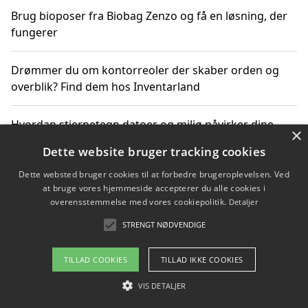
Brug bioposer fra Biobag Zenzo og få en løsning, der
fungerer
Drømmer du om kontorreoler der skaber orden og
overblik? Find dem hos Inventarland
Hvordan stjernetegn datoer og miljø påvirker dine
×
produktvalg
Dette website bruger tracking cookies
Dette websted bruger cookies til at forbedre brugeroplevelsen. Ved
Bæredygtige gadgets til en grønnere hverdag
at bruge vores hjemmeside accepterer du alle cookies i
overensstemmelse med vores cookiepolitik.
Detaljer
STRENGT NØDVENDIGE
Copyright 2026 - Pilanto Aps
TILLAD COOKIES
TILLAD IKKE COOKIES
Om / kontakt
Blog
Betingelser
VIS DETALJER