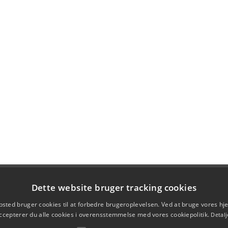
Dette website bruger tracking cookies
sted bruger cookies til at forbedre brugeroplevelsen. Ved at bruge vores 
ccepterer du alle cookies i overensstemmelse med vores cookiepolitik.
Detalj