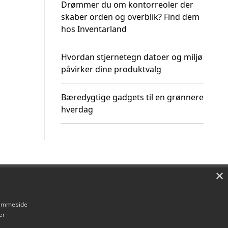
Drømmer du om kontorreoler der
skaber orden og overblik? Find dem
hos Inventarland
Hvordan stjernetegn datoer og miljø
påvirker dine produktvalg
Bæredygtige gadgets til en grønnere
hverdag
×
Om / kontakt
Blog
Betingelser
hjemmeside
er