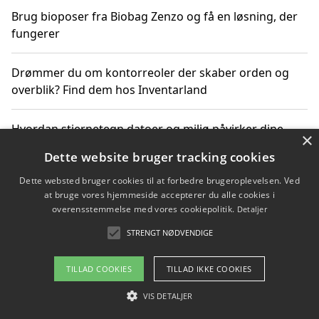
Brug bioposer fra Biobag Zenzo og få en løsning, der
fungerer
Drømmer du om kontorreoler der skaber orden og
overblik? Find dem hos Inventarland
Hvordan stjernetegn datoer og miljø påvirker dine
×
produktvalg
Dette website bruger tracking cookies
Dette websted bruger cookies til at forbedre brugeroplevelsen. Ved
Bæredygtige gadgets til en grønnere hverdag
at bruge vores hjemmeside accepterer du alle cookies i
overensstemmelse med vores cookiepolitik.
Detaljer
STRENGT NØDVENDIGE
Copyright 2026 - Pilanto Aps
TILLAD COOKIES
TILLAD IKKE COOKIES
Om / kontakt
Blog
Betingelser
VIS DETALJER