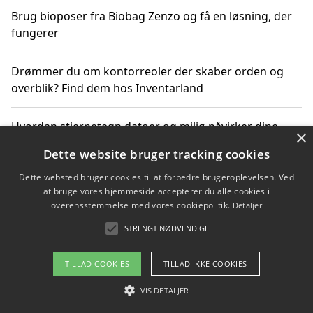
Brug bioposer fra Biobag Zenzo og få en løsning, der
fungerer
Drømmer du om kontorreoler der skaber orden og
overblik? Find dem hos Inventarland
Hvordan stjernetegn datoer og miljø påvirker dine
×
produktvalg
Dette website bruger tracking cookies
Dette websted bruger cookies til at forbedre brugeroplevelsen. Ved
Bæredygtige gadgets til en grønnere hverdag
at bruge vores hjemmeside accepterer du alle cookies i
overensstemmelse med vores cookiepolitik.
Detaljer
STRENGT NØDVENDIGE
Copyright 2026 - Pilanto Aps
TILLAD COOKIES
TILLAD IKKE COOKIES
Om / kontakt
Blog
Betingelser
VIS DETALJER