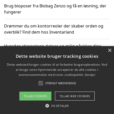
Brug bioposer fra Biobag Zenzo og få en løsning, der
fungerer
Drømmer du om kontorreoler der skaber orden og
overblik? Find dem hos Inventarland
Hvordan stjernetegn datoer og miljø påvirker dine
×
produktvalg
Dette website bruger tracking cookies
Dette websted bruger cookies til at forbedre brugeroplevelsen. Ved
Bæredygtige gadgets til en grønnere hverdag
at bruge vores hjemmeside accepterer du alle cookies i
overensstemmelse med vores cookiepolitik.
Detaljer
STRENGT NØDVENDIGE
Copyright 2026 - Pilanto Aps
TILLAD COOKIES
TILLAD IKKE COOKIES
Om / kontakt
Blog
Betingelser
VIS DETALJER