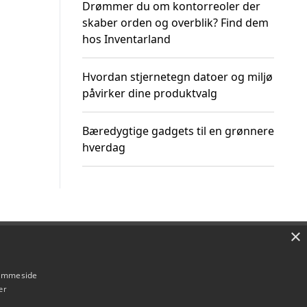
Drømmer du om kontorreoler der
skaber orden og overblik? Find dem
hos Inventarland
Hvordan stjernetegn datoer og miljø
påvirker dine produktvalg
Bæredygtige gadgets til en grønnere
hverdag
×
Om / kontakt
Blog
Betingelser
hjemmeside
er