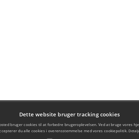
Dette website bruger tracking cookies
sted bruger cookies til at forbedre brugeroplevelsen. Ved at bruge vores 
ccepterer du alle cookies i overensstemmelse med vores cookiepolitik.
Detalj