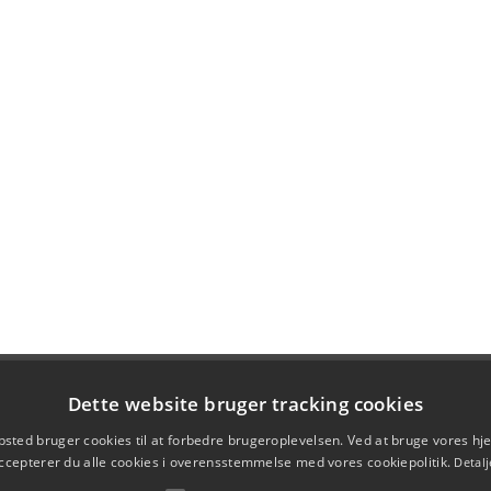
Dette website bruger tracking cookies
sted bruger cookies til at forbedre brugeroplevelsen. Ved at bruge vores 
ccepterer du alle cookies i overensstemmelse med vores cookiepolitik.
Detalj