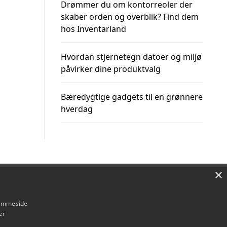
Drømmer du om kontorreoler der
skaber orden og overblik? Find dem
hos Inventarland
Hvordan stjernetegn datoer og miljø
påvirker dine produktvalg
Bæredygtige gadgets til en grønnere
hverdag
×
Om / kontakt
Blog
Betingelser
hjemmeside
er