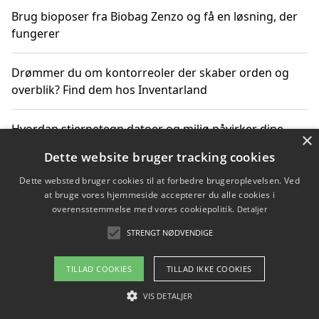
Brug bioposer fra Biobag Zenzo og få en løsning, der
fungerer
Drømmer du om kontorreoler der skaber orden og
overblik? Find dem hos Inventarland
Hvordan stjernetegn datoer og miljø påvirker dine
×
produktvalg
Dette website bruger tracking cookies
Dette websted bruger cookies til at forbedre brugeroplevelsen. Ved
Bæredygtige gadgets til en grønnere hverdag
at bruge vores hjemmeside accepterer du alle cookies i
overensstemmelse med vores cookiepolitik.
Detaljer
STRENGT NØDVENDIGE
Copyright 2026 - Pilanto Aps
TILLAD COOKIES
TILLAD IKKE COOKIES
Om / kontakt
Blog
Betingelser
VIS DETALJER