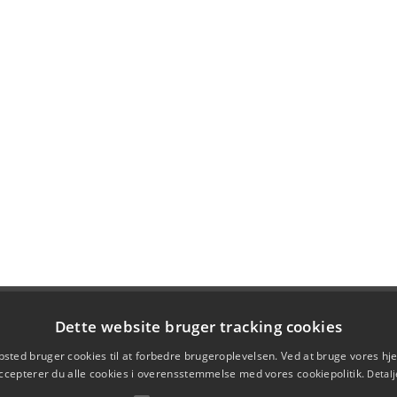
Dette website bruger tracking cookies
sted bruger cookies til at forbedre brugeroplevelsen. Ved at bruge vores 
ccepterer du alle cookies i overensstemmelse med vores cookiepolitik.
Detalj