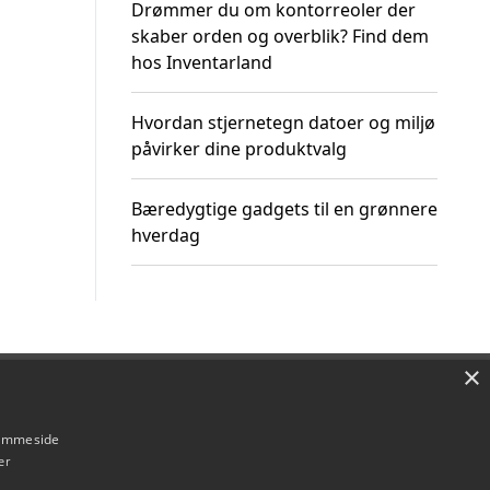
Drømmer du om kontorreoler der
skaber orden og overblik? Find dem
hos Inventarland
Hvordan stjernetegn datoer og miljø
påvirker dine produktvalg
Bæredygtige gadgets til en grønnere
hverdag
×
Om / kontakt
Blog
Betingelser
hjemmeside
er