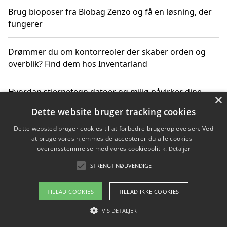
Brug bioposer fra Biobag Zenzo og få en løsning, der
fungerer
Drømmer du om kontorreoler der skaber orden og
overblik? Find dem hos Inventarland
Hvordan stjernetegn datoer og miljø påvirker dine
×
produktvalg
Dette website bruger tracking cookies
Dette websted bruger cookies til at forbedre brugeroplevelsen. Ved
Bæredygtige gadgets til en grønnere hverdag
at bruge vores hjemmeside accepterer du alle cookies i
overensstemmelse med vores cookiepolitik.
Detaljer
STRENGT NØDVENDIGE
Copyright 2026 - Pilanto Aps
TILLAD COOKIES
TILLAD IKKE COOKIES
Om / kontakt
Blog
Betingelser
VIS DETALJER