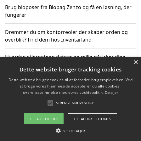
Brug bioposer fra Biobag Zenzo og få en løsning, der
fungerer
Drømmer du om kontorreoler der skaber orden og
overblik? Find dem hos Inventarland
Hvordan stjernetegn datoer og miljø påvirker dine
×
produktvalg
Dette website bruger tracking cookies
Dette websted bruger cookies til at forbedre brugeroplevelsen. Ved
Bæredygtige gadgets til en grønnere hverdag
at bruge vores hjemmeside accepterer du alle cookies i
overensstemmelse med vores cookiepolitik.
Detaljer
STRENGT NØDVENDIGE
Copyright 2026 - Pilanto Aps
TILLAD COOKIES
TILLAD IKKE COOKIES
Om / kontakt
Blog
Betingelser
VIS DETALJER