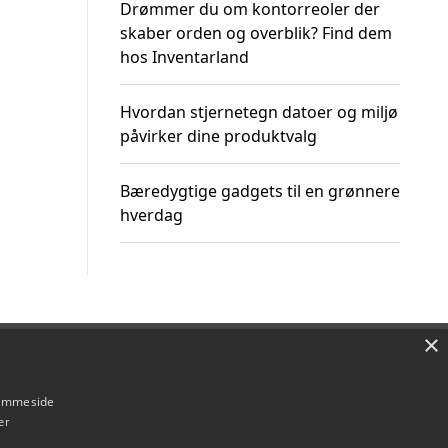
Drømmer du om kontorreoler der
skaber orden og overblik? Find dem
hos Inventarland
Hvordan stjernetegn datoer og miljø
påvirker dine produktvalg
Bæredygtige gadgets til en grønnere
hverdag
×
Om / kontakt
Blog
Betingelser
hjemmeside
er