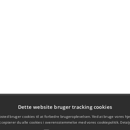
Dette website bruger tracking cookies
sted bruger cookies til at forbedre brugeroplevelsen. Ved at bruge vores 
ccepterer du alle cookies i overensstemmelse med vores cookiepolitik.
Detalj