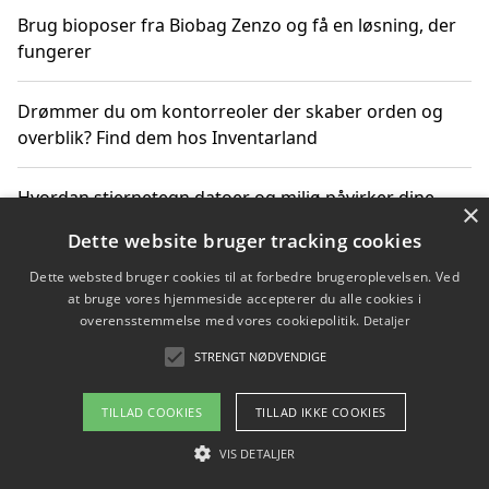
Brug bioposer fra Biobag Zenzo og få en løsning, der
fungerer
Drømmer du om kontorreoler der skaber orden og
overblik? Find dem hos Inventarland
Hvordan stjernetegn datoer og miljø påvirker dine
×
produktvalg
Dette website bruger tracking cookies
Dette websted bruger cookies til at forbedre brugeroplevelsen. Ved
Bæredygtige gadgets til en grønnere hverdag
at bruge vores hjemmeside accepterer du alle cookies i
overensstemmelse med vores cookiepolitik.
Detaljer
STRENGT NØDVENDIGE
Copyright 2026 - Pilanto Aps
TILLAD COOKIES
TILLAD IKKE COOKIES
Om / kontakt
Blog
Betingelser
VIS DETALJER