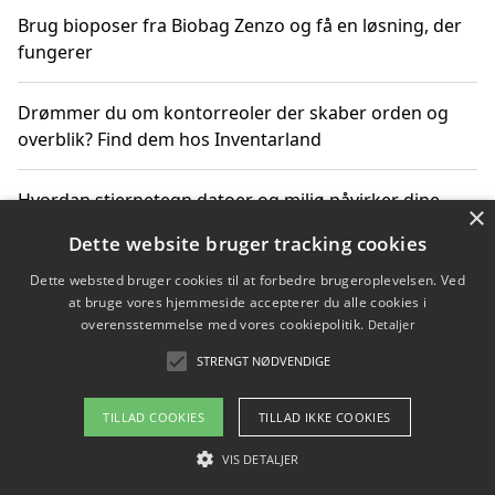
Brug bioposer fra Biobag Zenzo og få en løsning, der
fungerer
Drømmer du om kontorreoler der skaber orden og
overblik? Find dem hos Inventarland
Hvordan stjernetegn datoer og miljø påvirker dine
×
produktvalg
Dette website bruger tracking cookies
Dette websted bruger cookies til at forbedre brugeroplevelsen. Ved
Bæredygtige gadgets til en grønnere hverdag
at bruge vores hjemmeside accepterer du alle cookies i
overensstemmelse med vores cookiepolitik.
Detaljer
STRENGT NØDVENDIGE
Copyright 2026 - Pilanto Aps
TILLAD COOKIES
TILLAD IKKE COOKIES
Om / kontakt
Blog
Betingelser
VIS DETALJER