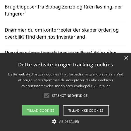
Brug bioposer fra Biobag Zenzo og få en løsning, der
fungerer
Drømmer du om kontorreoler der skaber orden og
overblik? Find dem hos Inventarland
Hvordan stjernetegn datoer og miljø påvirker dine
×
produktvalg
Dette website bruger tracking cookies
Dette websted bruger cookies til at forbedre brugeroplevelsen. Ved
Bæredygtige gadgets til en grønnere hverdag
at bruge vores hjemmeside accepterer du alle cookies i
overensstemmelse med vores cookiepolitik.
Detaljer
STRENGT NØDVENDIGE
Copyright 2026 - Pilanto Aps
TILLAD COOKIES
TILLAD IKKE COOKIES
Om / kontakt
Blog
Betingelser
VIS DETALJER