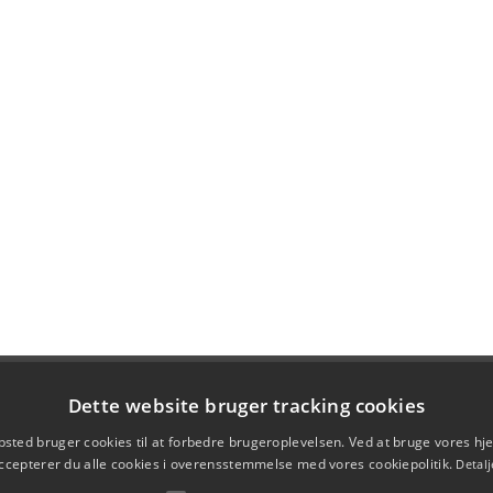
Dette website bruger tracking cookies
sted bruger cookies til at forbedre brugeroplevelsen. Ved at bruge vores 
ccepterer du alle cookies i overensstemmelse med vores cookiepolitik.
Detalj