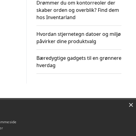
Drømmer du om kontorreoler der
skaber orden og overblik? Find dem
hos Inventarland
Hvordan stjernetegn datoer og miljø
påvirker dine produktvalg
Bæredygtige gadgets til en grønnere
hverdag
×
Om / kontakt
Blog
Betingelser
hjemmeside
er