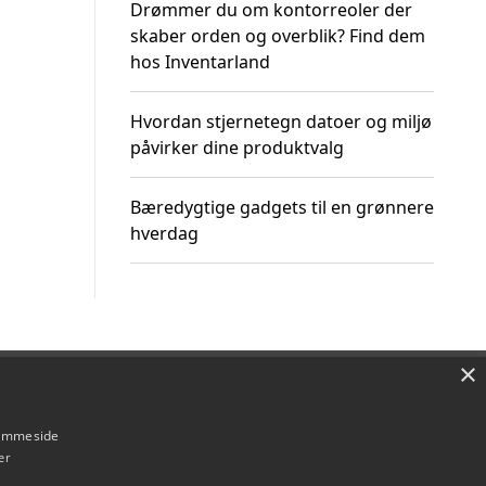
Drømmer du om kontorreoler der
skaber orden og overblik? Find dem
hos Inventarland
Hvordan stjernetegn datoer og miljø
påvirker dine produktvalg
Bæredygtige gadgets til en grønnere
hverdag
×
Om / kontakt
Blog
Betingelser
hjemmeside
er