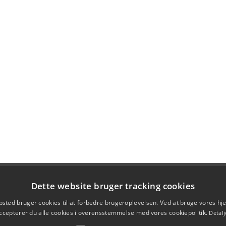
Dette website bruger tracking cookies
sted bruger cookies til at forbedre brugeroplevelsen. Ved at bruge vores 
ccepterer du alle cookies i overensstemmelse med vores cookiepolitik.
Detalj