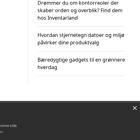
Drømmer du om kontorreoler der
skaber orden og overblik? Find dem
hos Inventarland
Hvordan stjernetegn datoer og miljø
påvirker dine produktvalg
Bæredygtige gadgets til en grønnere
hverdag
×
Om / kontakt
Blog
Betingelser
hjemmeside
er