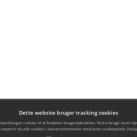
Dette website bruger tracking cookies
sted bruger cookies til at forbedre brugeroplevelsen. Ved at bruge vores 
ccepterer du alle cookies i overensstemmelse med vores cookiepolitik.
Detalj