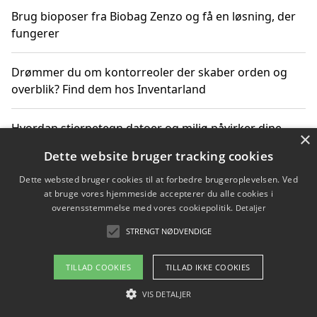
Brug bioposer fra Biobag Zenzo og få en løsning, der
fungerer
Drømmer du om kontorreoler der skaber orden og
overblik? Find dem hos Inventarland
Hvordan stjernetegn datoer og miljø påvirker dine
×
produktvalg
Dette website bruger tracking cookies
Dette websted bruger cookies til at forbedre brugeroplevelsen. Ved
Bæredygtige gadgets til en grønnere hverdag
at bruge vores hjemmeside accepterer du alle cookies i
overensstemmelse med vores cookiepolitik.
Detaljer
STRENGT NØDVENDIGE
Copyright 2026 - Pilanto Aps
TILLAD COOKIES
TILLAD IKKE COOKIES
Om / kontakt
Blog
Betingelser
VIS DETALJER