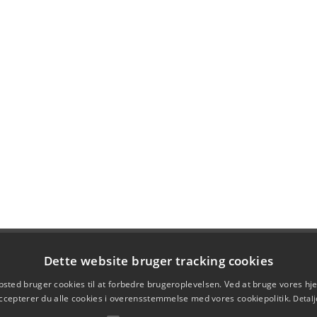
Dette website bruger tracking cookies
sted bruger cookies til at forbedre brugeroplevelsen. Ved at bruge vores 
ccepterer du alle cookies i overensstemmelse med vores cookiepolitik.
Detalj