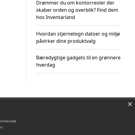
Drømmer du om kontorreoler der
skaber orden og overblik? Find dem
hos Inventarland
Hvordan stjernetegn datoer og miljø
påvirker dine produktvalg
Bæredygtige gadgets til en grønnere
hverdag
×
Om / kontakt
Blog
Betingelser
hjemmeside
er