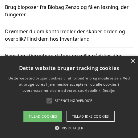
Brug bioposer fra Biobag Zenzo og få en løsning, der
fungerer
Drømmer du om kontorreoler der skaber orden og
overblik? Find dem hos Inventarland
Hvordan stjernetegn datoer og miljø påvirker dine
×
produktvalg
Dette website bruger tracking cookies
Dette websted bruger cookies til at forbedre brugeroplevelsen. Ved
Bæredygtige gadgets til en grønnere hverdag
at bruge vores hjemmeside accepterer du alle cookies i
overensstemmelse med vores cookiepolitik.
Detaljer
STRENGT NØDVENDIGE
Copyright 2026 - Pilanto Aps
TILLAD COOKIES
TILLAD IKKE COOKIES
Om / kontakt
Blog
Betingelser
VIS DETALJER