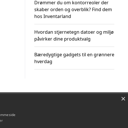
Drømmer du om kontorreoler der
skaber orden og overblik? Find dem
hos Inventarland
Hvordan stjernetegn datoer og miljø
påvirker dine produktvalg
Bæredygtige gadgets til en grønnere
hverdag
×
Om / kontakt
Blog
Betingelser
hjemmeside
er