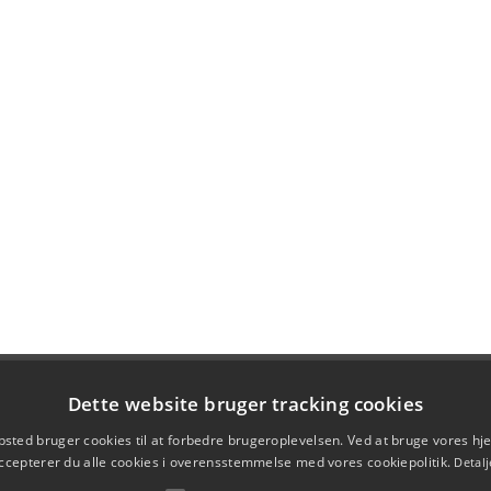
Dette website bruger tracking cookies
sted bruger cookies til at forbedre brugeroplevelsen. Ved at bruge vores 
ccepterer du alle cookies i overensstemmelse med vores cookiepolitik.
Detalj