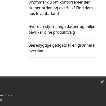
Drømmer du om kontorreoler der
skaber orden og overblik? Find dem
hos Inventarland
Hvordan stjernetegn datoer og miljø
påvirker dine produktvalg
Bæredygtige gadgets til en grønnere
hverdag
×
Om / kontakt
Blog
Betingelser
hjemmeside
er