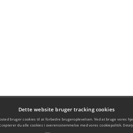
Dette website bruger tracking cookies
sted bruger cookies til at forbedre brugeroplevelsen. Ved at bruge vores 
ccepterer du alle cookies i overensstemmelse med vores cookiepolitik.
Detalj