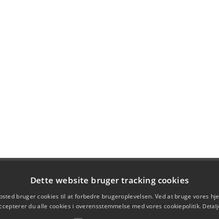
Dette website bruger tracking cookies
sted bruger cookies til at forbedre brugeroplevelsen. Ved at bruge vores 
ccepterer du alle cookies i overensstemmelse med vores cookiepolitik.
Detalj