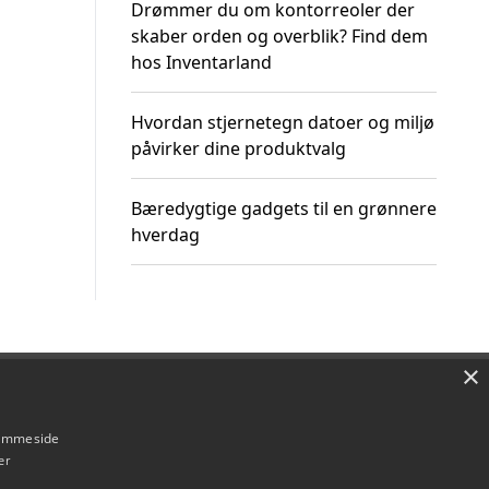
Drømmer du om kontorreoler der
skaber orden og overblik? Find dem
hos Inventarland
Hvordan stjernetegn datoer og miljø
påvirker dine produktvalg
Bæredygtige gadgets til en grønnere
hverdag
×
Om / kontakt
Blog
Betingelser
hjemmeside
er