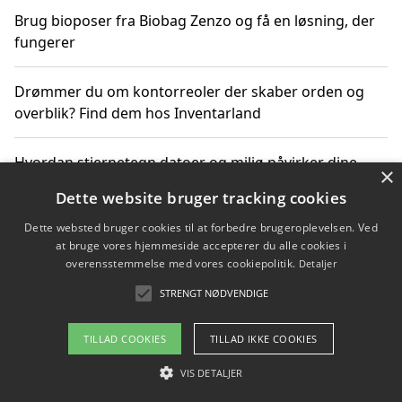
Brug bioposer fra Biobag Zenzo og få en løsning, der
fungerer
Drømmer du om kontorreoler der skaber orden og
overblik? Find dem hos Inventarland
Hvordan stjernetegn datoer og miljø påvirker dine
×
produktvalg
Dette website bruger tracking cookies
Dette websted bruger cookies til at forbedre brugeroplevelsen. Ved
Bæredygtige gadgets til en grønnere hverdag
at bruge vores hjemmeside accepterer du alle cookies i
overensstemmelse med vores cookiepolitik.
Detaljer
STRENGT NØDVENDIGE
Copyright 2026 - Pilanto Aps
TILLAD COOKIES
TILLAD IKKE COOKIES
Om / kontakt
Blog
Betingelser
VIS DETALJER