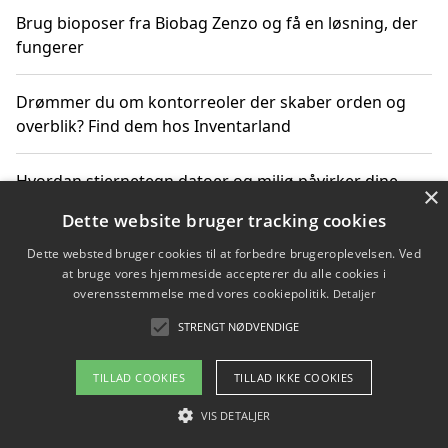
Brug bioposer fra Biobag Zenzo og få en løsning, der
fungerer
Drømmer du om kontorreoler der skaber orden og
overblik? Find dem hos Inventarland
Hvordan stjernetegn datoer og miljø påvirker dine
×
produktvalg
Dette website bruger tracking cookies
Dette websted bruger cookies til at forbedre brugeroplevelsen. Ved
Bæredygtige gadgets til en grønnere hverdag
at bruge vores hjemmeside accepterer du alle cookies i
overensstemmelse med vores cookiepolitik.
Detaljer
STRENGT NØDVENDIGE
Copyright 2026 - Pilanto Aps
TILLAD COOKIES
TILLAD IKKE COOKIES
Om / kontakt
Blog
Betingelser
VIS DETALJER