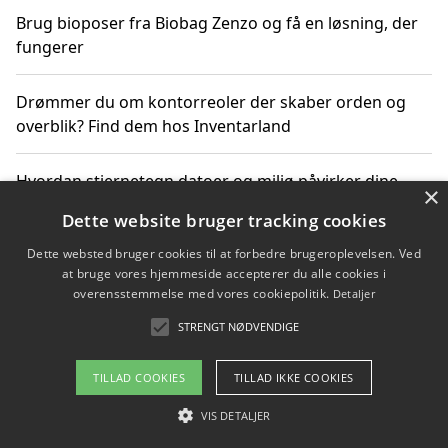
Brug bioposer fra Biobag Zenzo og få en løsning, der
fungerer
Drømmer du om kontorreoler der skaber orden og
overblik? Find dem hos Inventarland
Hvordan stjernetegn datoer og miljø påvirker dine
×
produktvalg
Dette website bruger tracking cookies
Dette websted bruger cookies til at forbedre brugeroplevelsen. Ved
Bæredygtige gadgets til en grønnere hverdag
at bruge vores hjemmeside accepterer du alle cookies i
overensstemmelse med vores cookiepolitik.
Detaljer
STRENGT NØDVENDIGE
Copyright 2026 - Pilanto Aps
TILLAD COOKIES
TILLAD IKKE COOKIES
Om / kontakt
Blog
Betingelser
VIS DETALJER